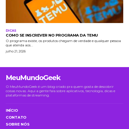
DICAS
COMO SE INSCREVER NO PROGRAMA DA TEMU
O programa existe, os produtos chegam de verdade e qualquer pessoa
que atenda aos...
julho 21, 2026
MeuMundoGeek
O MeuMundoGeek é um blog criado pra quem gosta de descobrir
coisas novas. Aqui a gente fala sobre aplicativos, tecnologia, dicas e
plataformas de streaming.
INÍCIO
CONTATO
SOBRE NÓS