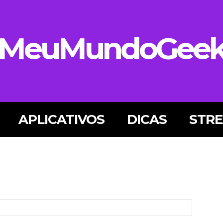
MeuMundoGee
APLICATIVOS
DICAS
STR