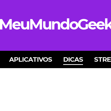
MeuMundoGee
APLICATIVOS
DICAS
STR