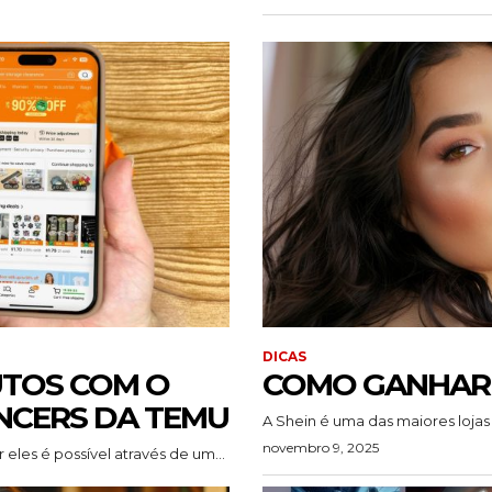
DICAS
TOS COM O
COMO GANHAR 
NCERS DA TEMU
A Shein é uma das maiores lojas 
novembro 9, 2025
les é possível através de um...