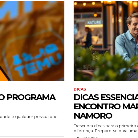
DICAS
NO PROGRAMA
DICAS ESSENCI
ENCONTRO MAR
NAMORO
rdade e qualquer pessoa que
Descubra dicas para o primeiro
diferença. Prepare-se para uma 