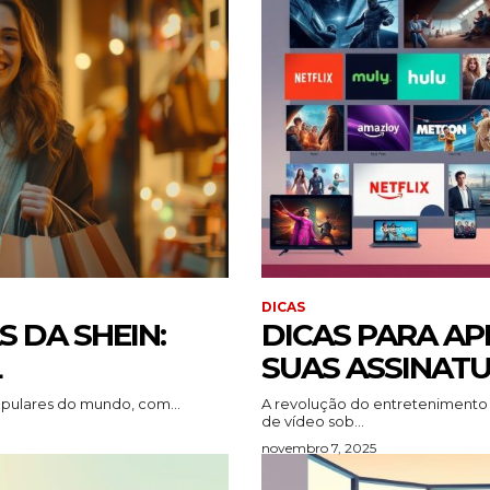
DICAS
 DA SHEIN:
DICAS PARA A
L
SUAS ASSINAT
opulares do mundo, com...
A revolução do entretenimento d
de vídeo sob...
novembro 7, 2025