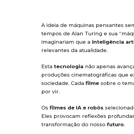
A ideia de máquinas pensantes se
tempos de Alan Turing e sua “máqu
imaginariam que a
inteligência arti
relevantes da atualidade.
Esta
tecnologia
não apenas avança
produções cinematográficas que e
sociedade. Cada
filme
sobre o tema
por vir.
Os
filmes de IA e robôs
selecionado
Eles provocam reflexões profunda
transformação do nosso
futuro
.