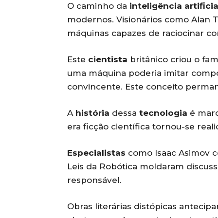
O caminho da
inteligência artificia
modernos. Visionários como Alan T
máquinas capazes de raciocinar c
Este
cientista
britânico criou o fam
uma máquina poderia imitar com
convincente. Este conceito perma
A
história
dessa
tecnologia
é marc
era ficção científica tornou-se real
Especialistas
como Isaac Asimov co
Leis da Robótica moldaram discus
responsável.
Obras literárias distópicas antec