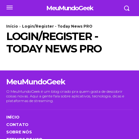
MeuMundoGeek
Início
Login/Register - Today News PRO
LOGIN/REGISTER -
TODAY NEWS PRO
MeuMundoGeek
O MeuMundoGeek é um blog criado pra quem gosta de descobrir
coisas novas. Aqui a gente fala sobre aplicativos, tecnologia, dicas e
plataformas de streaming.
INÍCIO
CONTATO
SOBRE NÓS