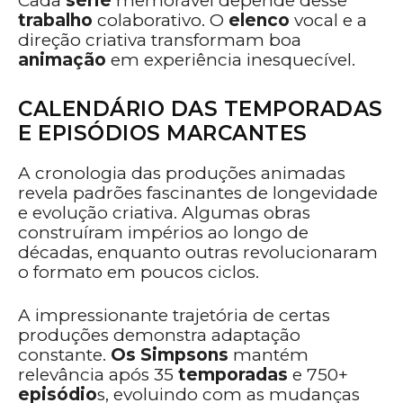
Cada
série
memorável depende desse
trabalho
colaborativo. O
elenco
vocal e a
direção criativa transformam boa
animação
em experiência inesquecível.
CALENDÁRIO DAS TEMPORADAS
E EPISÓDIOS MARCANTES
A cronologia das produções animadas
revela padrões fascinantes de longevidade
e evolução criativa. Algumas obras
construíram impérios ao longo de
décadas, enquanto outras revolucionaram
o formato em poucos ciclos.
A impressionante trajetória de certas
produções demonstra adaptação
constante.
Os Simpsons
mantém
relevância após 35
temporadas
e 750+
episódio
s, evoluindo com as mudanças