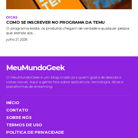
DICAS
COMO SE INSCREVER NO PROGRAMA DA TEMU
O programa existe, os produtos chegam de verdade e qualquer pessoa
que atenda aos...
julho 21, 2026
MeuMundoGeek
O MeuMundoGeek é um blog criado pra quem gosta de descobrir
coisas novas. Aqui a gente fala sobre aplicativos, tecnologia, dicas e
plataformas de streaming.
INÍCIO
CONTATO
SOBRE NÓS
TERMOS DE USO
POLÍTICA DE PRIVACIDADE