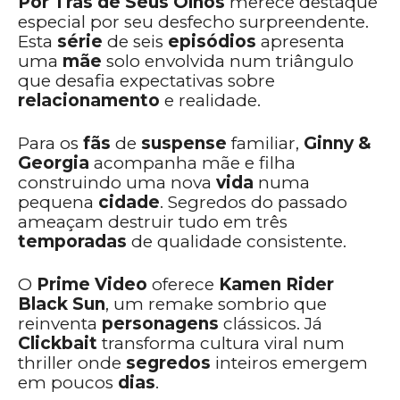
Por Trás de Seus Olhos
merece destaque
especial por seu desfecho surpreendente.
Esta
série
de seis
episódios
apresenta
uma
mãe
solo envolvida num triângulo
que desafia expectativas sobre
relacionamento
e realidade.
Para os
fãs
de
suspense
familiar,
Ginny &
Georgia
acompanha mãe e filha
construindo uma nova
vida
numa
pequena
cidade
. Segredos do passado
ameaçam destruir tudo em três
temporadas
de qualidade consistente.
O
Prime Video
oferece
Kamen Rider
Black Sun
, um remake sombrio que
reinventa
personagens
clássicos. Já
Clickbait
transforma cultura viral num
thriller onde
segredos
inteiros emergem
em poucos
dias
.