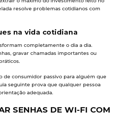
 extrair o máximo do investimento feito no
velada resolve problemas cotidianos com
es na vida cotidiana
sformam completamente o dia a dia.
nhas, gravar chamadas importantes ou
ráticos.
io de consumidor passivo para alguém que
guia seguinte prova que qualquer pessoa
orientação adequada.
R SENHAS DE WI-FI COM